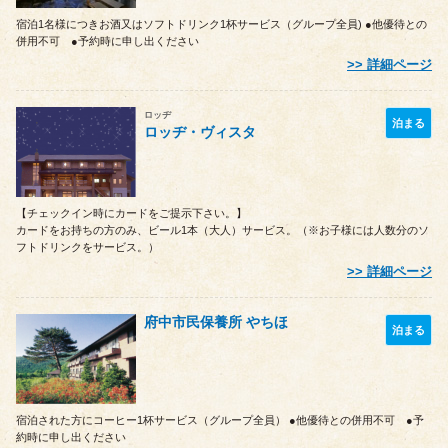
宿泊1名様につきお酒又はソフトドリンク1杯サービス（グループ全員) ●他優待との
併用不可 ●予約時に申し出ください
詳細ページ
ロッヂ
泊まる
ロッヂ・ヴィスタ
【チェックイン時にカードをご提示下さい。】
カードをお持ちの方のみ、ビール1本（大人）サービス。（※お子様には人数分のソ
フトドリンクをサービス。）
詳細ページ
府中市民保養所 やちほ
泊まる
宿泊された方にコーヒー1杯サービス（グループ全員） ●他優待との併用不可 ●予
約時に申し出ください