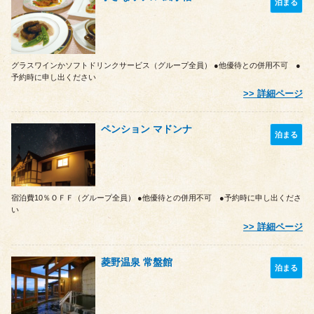
泊まる
グラスワインかソフトドリンクサービス（グループ全員） ●他優待との併用不可 ●
予約時に申し出ください
詳細ページ
ペンション マドンナ
泊まる
宿泊費10％ＯＦＦ（グループ全員） ●他優待との併用不可 ●予約時に申し出くださ
い
詳細ページ
菱野温泉 常盤館
泊まる