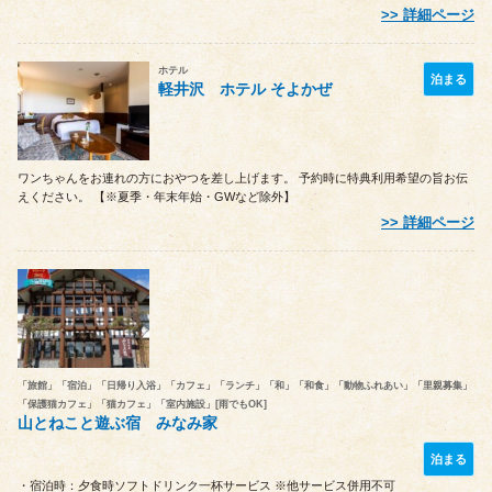
詳細ページ
ホテル
泊まる
軽井沢 ホテル そよかぜ
ワンちゃんをお連れの方におやつを差し上げます。 予約時に特典利用希望の旨お伝
えください。 【※夏季・年末年始・GWなど除外】
詳細ページ
「旅館」「宿泊」「日帰り入浴」「カフェ」「ランチ」「和」「和食」「動物ふれあい」「里親募集」
「保護猫カフェ」「猫カフェ」「室内施設」[雨でもOK]
山とねこと遊ぶ宿 みなみ家
泊まる
・宿泊時：夕食時ソフトドリンク一杯サービス ※他サービス併用不可