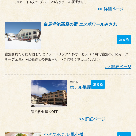
（※カード1枚で1グループ4名さま～の要予約。）
詳細ページ
白馬栂池高原の宿 エスポワールみさわ
泊まる
宿泊された方にお酒またはソフトドリンク１杯サービス（有料で宿泊の方のみ・グ
ループ全員） ●他優待との併用不可 ●予約時に申し出ください
詳細ページ
ホテル
泊まる
ホテル亀屋
宿泊料金10％OFF。
詳細ページ
小さなホテル 風小僧