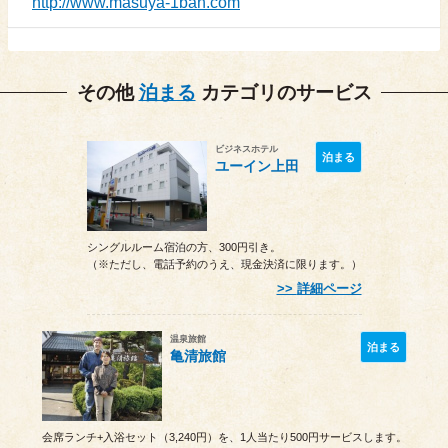
http://www.masuya-1ban.com
その他
泊まる
カテゴリのサービス
ビジネスホテル
泊まる
ユーイン上田
シングルルーム宿泊の方、300円引き。
（※ただし、電話予約のうえ、現金決済に限ります。）
詳細ページ
温泉旅館
泊まる
亀清旅館
会席ランチ+入浴セット（3,240円）を、1人当たり500円サービスします。