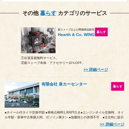
その他
暮らす
カテゴリのサービス
薪ストーブおよび関連商品販売
暮らす
Hearth & Co. WING
①出張見積無料サービス。
②薪ストーブ本体・アクセサリー10％OFF。
詳細ページ
有限会社 泉カーセンター
暮らす
●ホイール付タイヤ交換半額 ●車検点検料1,000円引き●エンジンオイル交換時、オイ
ル半額・新車中古車購入時、ガソリン満タン ●他優待との併用不可 ●注文時に提示
詳細ページ