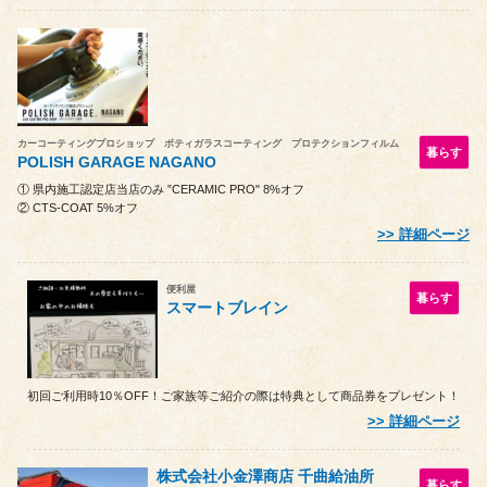
カーコーティングプロショップ ボティガラスコーティング プロテクションフィルム
暮らす
POLISH GARAGE NAGANO
① 県内施工認定店当店のみ ”CERAMIC PRO" 8%オフ
② CTS-COAT 5%オフ
詳細ページ
便利屋
暮らす
スマートブレイン
初回ご利用時10％OFF！ご家族等ご紹介の際は特典として商品券をプレゼント！
詳細ページ
株式会社小金澤商店 千曲給油所
暮らす