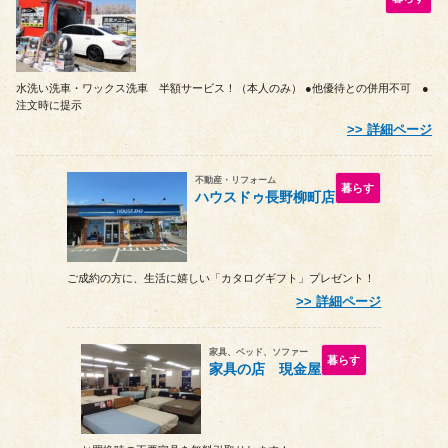
水洗い洗車・ワックス洗車 半額サービス！（本人のみ） ●他優待との併用不可 ●
注文時に提示
詳細ページ
不動産・リフォーム
暮らす
ハウスドゥ長野柳町店
ご成約の方に、生活に嬉しい「カタログギフト」プレゼント！
詳細ページ
家具、ベッド、ソファー
暮らす
家具の店 現金屋