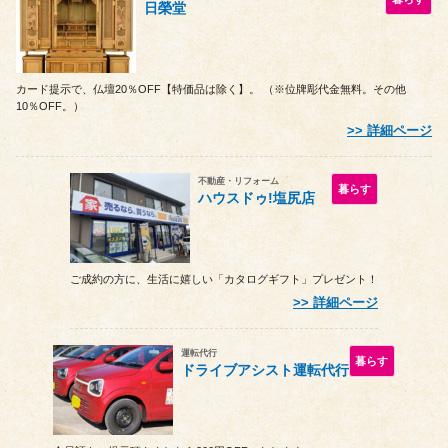
日榮堂
カード提示で、仏壇20％OFF【特価品は除く】。 （※位牌彫代金無料。その他
10％OFF。）
詳細ページ
不動産・リフォーム
暮らす
ハウスドゥ!塩尻店
ご成約の方に、生活に嬉しい「カタログギフト」プレゼント！
詳細ページ
運転代行
暮らす
ドライブアシスト運転代行