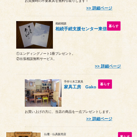
お買換時の不要家具を無料引取りします！
詳細ページ
相続相談
暮らす
相続手続支援センター東信
①エンディングノート1冊プレゼント。
②出張相談無料サービス。
詳細ページ
手作り木工家具
暮らす
家具工房 Gako
お買い上げの方に、当店の商品を一点プレゼントします。
詳細ページ
仏壇・仏具販売店
暮らす