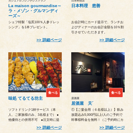
カジュアルフレンチレストラン
日本料理店
La maison gourmandise～
日本料理 悠善
ラ・メゾン・グルマンディ
ーズ～
シェフ特製「塩尻100％人参ドレッ
お会計時にカード提示で、ランチお
シング」を1本プレゼント。
よびディナーのお会計金額を10％割
引させていただきます。
（※カード1枚で1グループ5名様ま
詳細ページ
詳細ページ
でとさせていただきます。）
食べる
食べる
味処 てるてる坊主
居酒屋
居酒屋 天´
ソフトドリンク1杯サービス（本
①【ご宴会用（６名様以上）】飲み
人、ご家族様のみ、3名様まで） ●
放題込み5,000円以上/人のご予約で
他優待との併用不可 ●注文時に提
幹事様料金を無料！（ご予約時にカ
示
ード利用の申し出が必要）
詳細ページ
詳細ページ
②【ご宴会以外】カード1枚でファ