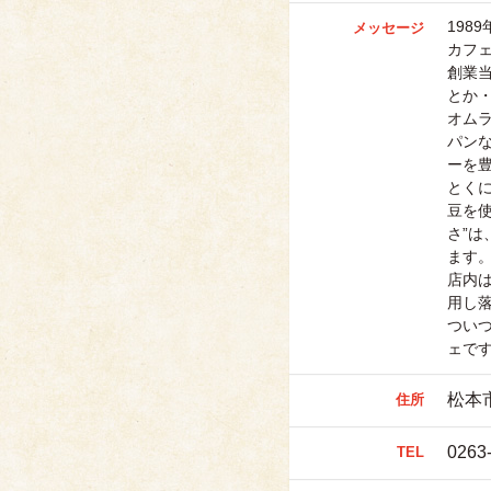
198
メッセージ
カフ
創業
とか
オム
パン
ー
を
とく
豆を
さ”
は
ます
店内は
用し
つい
ェで
松本市
住所
0263
TEL