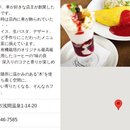
9年、車が好きな店主が創業した
ェです。
当時は店内に車が飾られていた
・・・
ライス、生パスタ、デザート、
など手作りにこだわったメニュ
豊富に揃えています。
に有機栽培のオリジナル最高級
使用したコーヒーの”味の良
、深入りのコクと香りが楽しめ
。
随所に温かみのある”木”を使
落ち着く空間に。
つい寄りたくなる、そんなカフ
す。
浅間温泉1-14-20
-46-7585