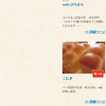
カフェ
cafe ぴろきち
コースをご注文の方、10％OFF。
（※カード1枚で2名様までご利用い
ただけます。）
詳細ページ
食べる
こむぎ
パン全品5％引き（本人のみ） ●会
計時に提示
詳細ページ