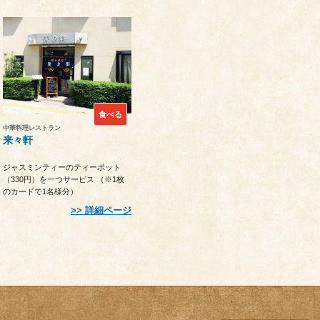
食べる
中華料理レストラン
来々軒
ジャスミンティーのティーポット
（330円）を一つサービス （※1枚
のカードで1名様分）
詳細ページ