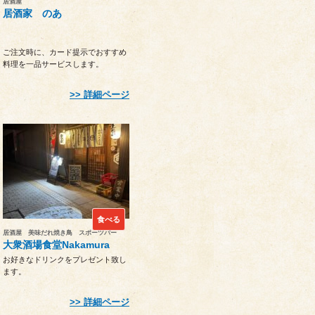
居酒屋
居酒家 のあ
ご注文時に、カード提示でおすすめ
料理を一品サービスします。
詳細ページ
食べる
居酒屋 美味だれ焼き鳥 スポーツバー
大衆酒場食堂Nakamura
お好きなドリンクをプレゼント致し
ます。
詳細ページ