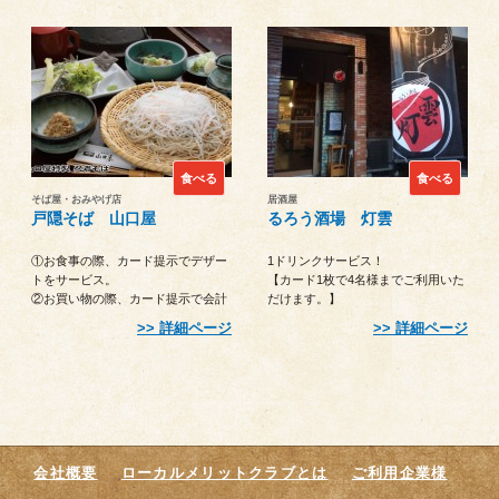
ーストドリンク（ビール・サワー・
ソフトドリンクのみ）をグループ全
員半額！（ご注文時のカード提示が
必要）
食べる
食べる
そば屋・おみやげ店
居酒屋
戸隠そば 山口屋
るろう酒場 灯雲
①お食事の際、カード提示でデザー
1ドリンクサービス！
トをサービス。
【カード1枚で4名様までご利用いた
②お買い物の際、カード提示で会計
だけます。】
金額より5％引き。
詳細ページ
詳細ページ
会社概要
ローカルメリットクラブとは
ご利用企業様