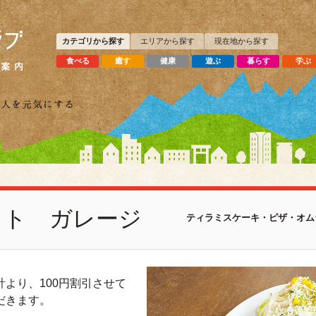
カテゴリから探す
エリアから探す
現在地から探す
食べる
癒す
健康
遊ぶ
暮らす
学ぶ
スト ガレージ
ティラミスケーキ・ピザ・オム
計より、100円割引させて
だきます。