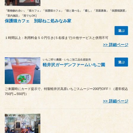
「動物触れ合い」「猫カフェ」「保護猫カフェ」「猫と遊べる」「癒し」「里親募集」「保護猫譲渡」
「室内施設」「雨でもOK]
保護猫カフェ 別邸ねこ処みなみ家
遊ぶ
１時間以上：利用料金５０円引き(５名様まで)※他サービスと併用不可
詳細ページ
いちご狩り農園・いちご加工品生産販売
遊ぶ
軽井沢ガーデンファームいちご園
ご来園時にカード提示で、特製軽井沢高原いちごスムージー200円OFF！（通常税込
750円→550円）
詳細ページ