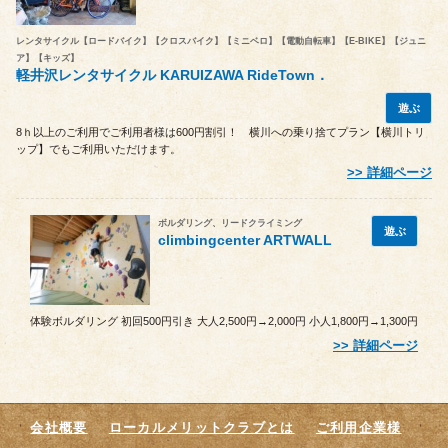
レンタサイクル【ロードバイク】【クロスバイク】【ミニベロ】【電動自転車】【E-BIKE】【ジュニ
ア】【キッズ】
軽井沢レンタサイクル KARUIZAWA RideTown．
遊ぶ
8ｈ以上のご利用でご利用者様は600円割引！ 横川への乗り捨てプラン【横川トリ
ップ】でもご利用いただけます。
詳細ページ
ボルダリング、リードクライミング
遊ぶ
climbingcenter ARTWALL
体験ボルダリング 初回500円引き 大人2,500円→2,000円 小人1,800円→1,300円
詳細ページ
会社概要
ローカルメリットクラブとは
ご利用企業様