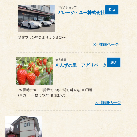
バイクショップ
遊ぶ
ガレージ・ユー株式会社
通常プラン料金より１０％OFF
詳細ページ
観光農園
遊ぶ
あんずの里 アグリパーク
ご来園時にカード提示でいちご狩り料金を100円引。
（※カード1枚につき5名様まで）
詳細ページ