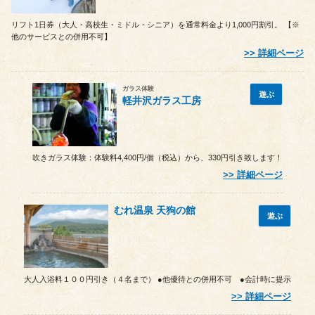
リフト1日券（大人・高校生・ミドル・シニア）を通常料金より1,000円割引。 【※
他のサービスとの併用不可】
詳細ページ
ガラス体験
遊ぶ
軽井沢ガラス工房
吹きガラス体験：体験料4,400円/個（税込）から、330円引き致します！
詳細ページ
むれ温泉 天狗の館
遊ぶ
大人入浴料１００円引き（４名まで） ●他優待との併用不可 ●会計時に提示
詳細ページ