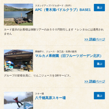
スタンドアップパドルボード（SUP）
遊ぶ
APC（青木湖パドルクラブ）BASE1
カード提示のお客様は体験ツアーのみ５００円割引します ＊レンタルには適用され
ません
詳細ページ
果物狩り、ジュース・加工品・生果の販売
マルカメ果樹園（旧フルーツガーデン北沢）
遊ぶ
グループの皆様全員に、りんごジュースを1杯サービス。
詳細ページ
スキー場
遊ぶ
八千穂高原スキー場