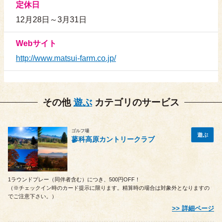
定休日
12月28日～3月31日
Webサイト
http://www.matsui-farm.co.jp/
その他
遊ぶ
カテゴリのサービス
ゴルフ場
遊ぶ
蓼科高原カントリークラブ
1ラウンドプレー（同伴者含む）につき、500円OFF！
（※チェックイン時のカード提示に限ります。精算時の場合は対象外となりますの
でご注意下さい。）
詳細ページ