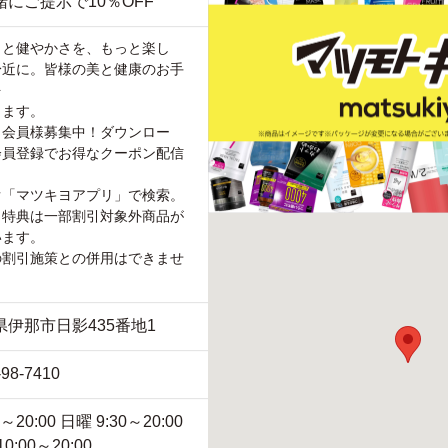
緒にご提示で10％OFF
さと健やかさを、もっと楽し
身近に。皆様の美と健康のお手
を
します。
リ会員様募集中！ダウンロー
会員登録でお得なクーポン配信
ぐ「マツキヨアプリ」で検索。
引特典は一部割引対象外商品が
います。
の割引施策との併用はできませ
県伊那市日影435番地1
-98-7410
0～20:00 日曜 9:30～20:00
0:00～20:00