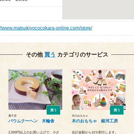
://www.matsukiyococokara-online.com/store/
その他
買う
カテゴリのサービス
買う
買う
菓子店
木のおもちゃ
バウムクーヘン 木輪舎
木のおもちゃ 銀河工房
2,000円以上のお買い上げで、小さ
合計金額から10％割引します。