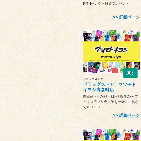
PITHセレクト雑貨プレゼント
詳細ページ
買う
ドラッグストア
ドラッグストア マツモト
キヨシ高森町店
医薬品・化粧品・日用品5％OFF マ
ツキヨアプリ会員証を一緒にご提示
で10％OFF
詳細ページ