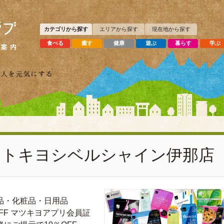
カテゴリから探す
エリアから探す
現在地から探す
食べる
癒す
健康
遊ぶ
暮らす
学ぶ
モトキヨシベルシャイン伊那店
品・化粧品・日用品
OFF マツキヨアプリ会員証