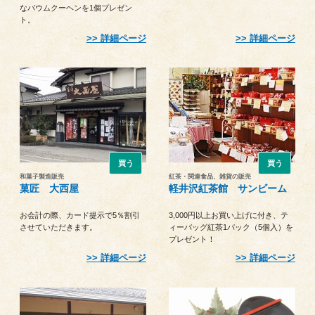
なバウムクーヘンを1個プレゼン
ト。
詳細ページ
詳細ページ
買う
買う
和菓子製造販売
紅茶・関連食品、雑貨の販売
菓匠 大西屋
軽井沢紅茶館 サンビーム
お会計の際、カード提示で5％割引
3,000円以上お買い上げに付き、テ
させていただきます。
ィーバッグ紅茶1パック（5個入）を
プレゼント！
詳細ページ
詳細ページ