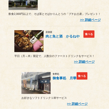
飲食2,000円以上で、そば茶とそばかりんとうの「プチお土産」プレゼント！
詳細ページ
居酒屋
食べる
肉と魚と酒 かるねや
平日（月～木）限定で、人数分のファーストドリンクをサービス！
詳細ページ
食事処
食べる
御食事処 月華
お好きなソフトドリンク１杯サービス
詳細ページ