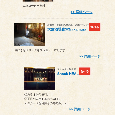
１杯コーヒー無料
詳細ページ
居酒屋 美味だれ焼き鳥 スポーツバー
食べる
大衆酒場食堂Nakamura
お好きなドリンクをプレゼント致します。
詳細ページ
スナック・飲食店
食べる
Snack HEAL
①カラオケ代無料。
②平日のみボトル10％OFF。
＜※カードをお持ちの方のみ。＞
詳細ページ