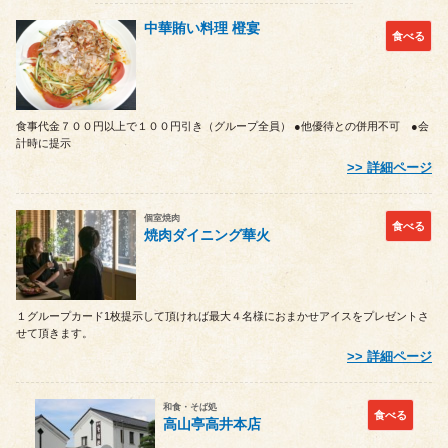
中華賄い料理 橙宴
食べる
食事代金７００円以上で１００円引き（グループ全員） ●他優待との併用不可 ●会
計時に提示
詳細ページ
個室焼肉
食べる
焼肉ダイニング華火
１グループカード1枚提示して頂ければ最大４名様におまかせアイスをプレゼントさ
せて頂きます。
詳細ページ
和食・そば処
食べる
高山亭高井本店