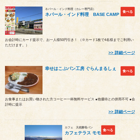
ネパール・インド料理（カレー専門店）
食べる
ネパール・インド料理 BASE CAMP
お会計時にカード提示で、お一人様50円引き！ （※カード1枚で4名様までご利用い
ただけます。）
詳細ページ
幸せはこぶパン工房 ぐらんまるしぇ
食べる
お食事またはお買い物された方コーヒー一杯無料サービス ●他優待との併用不可 ●会
計時に提示
詳細ページ
カフェ 天然酵母パン
食べる
カフェテラス モモ