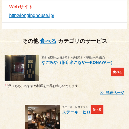
Webサイト
http://longinghouse.jp/
その他
食べる
カテゴリのサービス
和食（広島のお好み焼き・鉄板焼き・料理人の串揚げ）
なごみや（旧店名こなやーKONAYAー）
食べる
父（ちち）おすすめ料理を一品
お出しいたします。
詳細ページ
ステーキ レストラン
食べる
ステーキ ヒロ