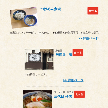
つけめん参城
食べる
自家製メンマサービス（本人のみ） ●他優待との併用不可 ●注文時に提示
詳細ページ
居酒屋
食べる
居酒屋 蓮
一品料理サービス。
詳細ページ
ラーメン店・居酒屋
食べる
三代目 仔虎