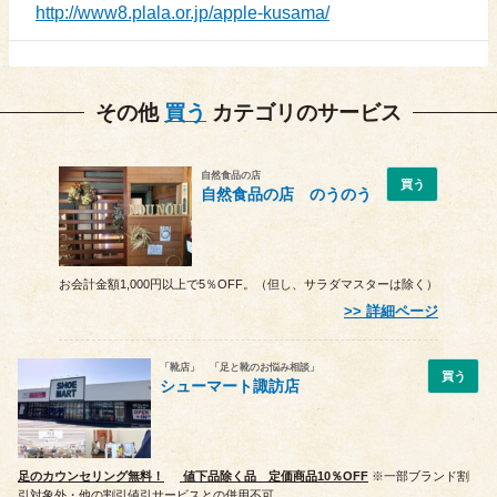
http://www8.plala.or.jp/apple-kusama/
その他
買う
カテゴリのサービス
自然食品の店
買う
自然食品の店 のうのう
お会計金額1,000円以上で5％OFF。（但し、サラダマスターは除く）
詳細ページ
「靴店」 「足と靴のお悩み相談」
買う
シューマート諏訪店
足のカウンセリング無料！
値下品除く品 定価商品10％OFF
※一部ブランド割
引対象外・他の割引値引サービスとの併用不可。