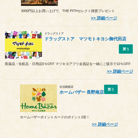
3000円以上お買い上げで、THE PITHセレクト雑貨プレゼント
詳細ページ
ドラッグストア
ドラッグストア マツモトキヨシ御代田店
買う
医薬品・化粧品・日用品5％OFF マツキヨアプリ会員証を一緒にご提示で10％OFF
詳細ページ
生活雑貨店
買う
ホームバザー 長野南店
ホームバザーポイントカードのポイント2倍！
詳細ページ