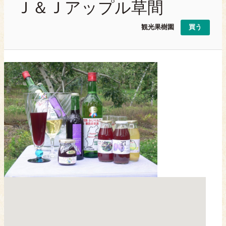
Ｊ＆Ｊアップル草間
観光果樹園
買う