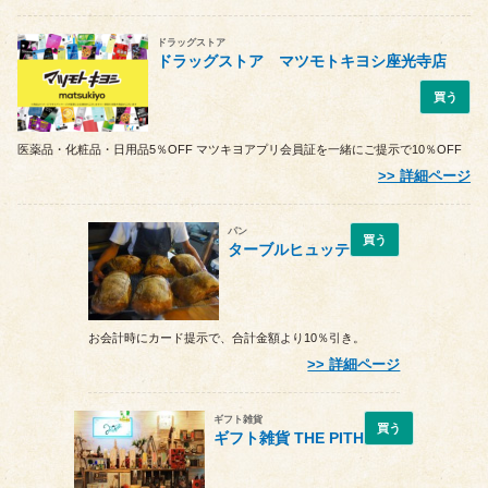
ドラッグストア
ドラッグストア マツモトキヨシ座光寺店
買う
医薬品・化粧品・日用品5％OFF マツキヨアプリ会員証を一緒にご提示で10％OFF
詳細ページ
パン
買う
ターブルヒュッテ
お会計時にカード提示で、合計金額より10％引き。
詳細ページ
ギフト雑貨
買う
ギフト雑貨 THE PITH