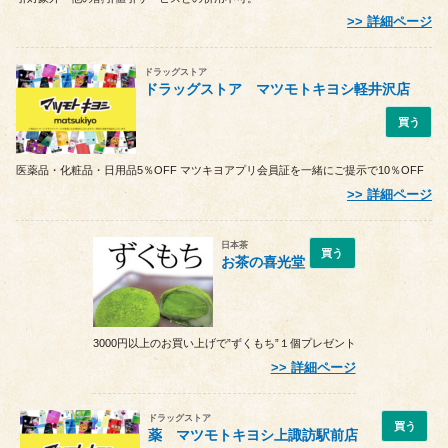
詳細ページ
ドラッグストア
ドラッグストア マツモトキヨシ軽井沢店
買う
医薬品・化粧品・日用品5％OFF マツキヨアプリ会員証を一緒にご提示で10％OFF
詳細ページ
日本茶
買う
お茶の喜光堂
3000円以上のお買い上げで”ずくもち”１個プレゼント
詳細ページ
ドラッグストア
買う
薬 マツモトキヨシ上諏訪駅前店