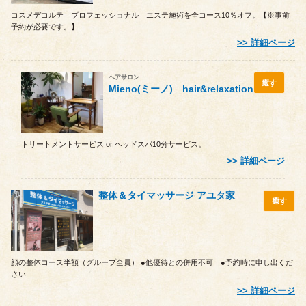
コスメデコルテ プロフェッショナル エステ施術を全コース10％オフ。【※事前
予約が必要です。】
詳細ページ
ヘアサロン
癒す
Mieno(ミーノ) hair&relaxation
トリートメントサービス or ヘッドスパ10分サービス。
詳細ページ
整体＆タイマッサージ アユタ家
癒す
顔の整体コース半額（グループ全員） ●他優待との併用不可 ●予約時に申し出くだ
さい
詳細ページ