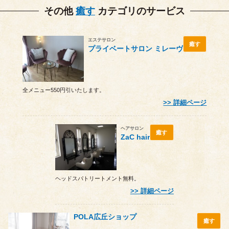
その他
癒す
カテゴリのサービス
エステサロン
癒す
プライベートサロン ミレーヴ
全メニュー550円引いたします。
詳細ページ
ヘアサロン
癒す
ZaC hair
ヘッドスパトリートメント無料。
詳細ページ
POLA広丘ショップ
癒す