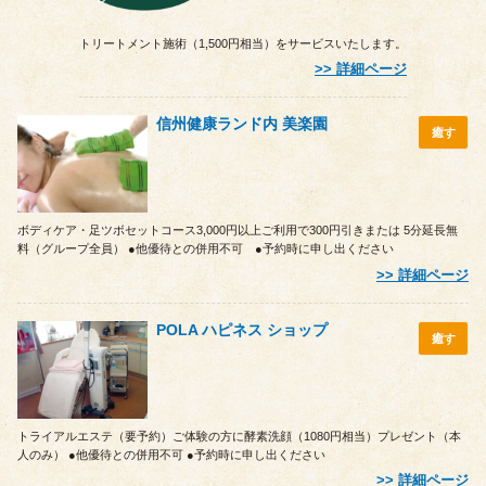
トリートメント施術（1,500円相当）をサービスいたします。
詳細ページ
信州健康ランド内 美楽園
癒す
ボディケア・足ツボセットコース3,000円以上ご利用で300円引きまたは 5分延長無
料（グループ全員） ●他優待との併用不可 ●予約時に申し出ください
詳細ページ
POLA ハピネス ショップ
癒す
トライアルエステ（要予約）ご体験の方に酵素洗顔（1080円相当）プレゼント（本
人のみ） ●他優待との併用不可 ●予約時に申し出ください
詳細ページ