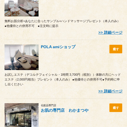
無料お肌分析+あなたに合ったサンプル+ハンドマッサージプレゼント（本人のみ）
●他優待との併用不可 ●注文時に提示
詳細ページ
POLA amiショップ
癒す
お試しエステ（デコルテフェイシャル・1時間 3,700円（税別））体験の方にヘッド
エステ（2,000円相当）プレゼント（本人のみ） ●他優待との併用不可●予約時に申
し出ください
詳細ページ
化粧品専門店
癒す
お肌の専門店 わかまつや