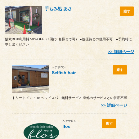
手もみ処 あさ
癒す
酸素BOX利用料 50％OFF（1回に6名様まで可） ●他優待との併用不可 ●予約時に
申し出ください
詳細ページ
ヘアサロン
癒す
Selfish hair
トリートメント or ヘッドスパ 無料サービス ※他のサービスとの併用不可
詳細ページ
ヘアサロン
癒す
flos