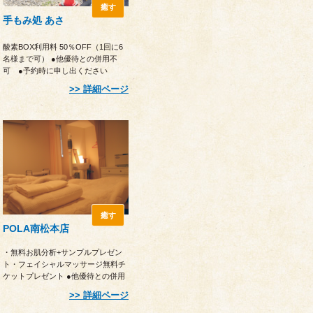
癒す
手もみ処 あさ
酸素BOX利用料 50％OFF（1回に6
名様まで可） ●他優待との併用不
可 ●予約時に申し出ください
詳細ページ
癒す
POLA南松本店
・無料お肌分析+サンプルプレゼン
ト・フェイシャルマッサージ無料チ
ケットプレゼント ●他優待との併用
不可●注文時に提示
詳細ページ