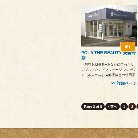
癒す
POLA THE BEAUTY 安曇野
店
・無料お肌分析+あなたに合ったサ
ンプル・ハンドマッサージ プレゼン
ト（本人のみ） ●他優待との併用不
可●注文時に提示
詳細ページ
Page 2 of 8
‹ 前へ
1
2