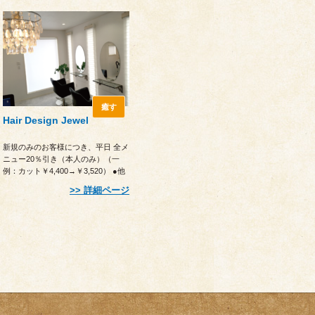
癒す
Hair Design Jewel
新規のみのお客様につき、平日 全メ
ニュー20％引き（本人のみ）（一
例：カット￥4,400→￥3,520） ●他
優待との併用不可 ●予約時に申し
詳細ページ
出ください