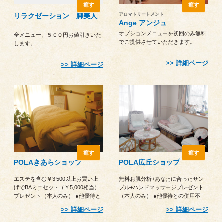
癒す
癒す
リラクゼーション 脚美人
アロマトリートメント
Ange アンジュ
オプションメニューを初回のみ無料
全メニュー、５００円お値引きいた
でご提供させていただきます。
します。
詳細ページ
詳細ページ
癒す
癒す
POLAきあらショップ
POLA広丘ショップ
エステを含む￥3,500以上お買い上
無料お肌分析+あなたに合ったサン
げでBAミニセット（￥5,000相当）
プル+ハンドマッサージプレゼント
プレゼント（本人のみ） ●他優待と
（本人のみ） ●他優待との併用不
の併用不可 ●注文時に提示
可 ●注文時に提示
詳細ページ
詳細ページ