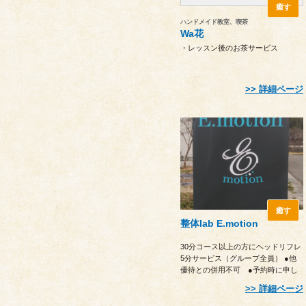
癒す
ハンドメイド教室、喫茶
Wa花
・レッスン後のお茶サービス
詳細ページ
癒す
整体lab E.motion
30分コース以上の方にヘッドリフレ
5分サービス（グループ全員） ●他
優待との併用不可 ●予約時に申し
出ください
詳細ページ