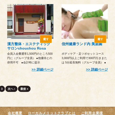
癒す
癒す
漢方整体・エステティック
信州健康ランド内 美楽園
サロンchouchou Rosa
会員入会費通常1,500円のところ500
ボディケア・足ツボセットコース
円に（グループ全員） ●他優待との
3,000円以上ご利用で300円引きまた
併用不可 ●会計時に提示
は 5分延長無料（グループ全員） ●
他優待との併用不可 ●予約時に申
詳細ページ
詳細ページ
し出ください
3
次へ ›
最後 »
会社概要
ローカルメリットクラブとは
ご利用企業様