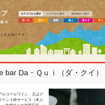
カテゴリから探す
エリアから探す
現在地から探す
食べる
癒す
健康
遊ぶ
暮らす
学ぶ
nte e bar Da・Ｑｕｉ（ダ・クイ）
アルコールワイン、又はグ
ワイン１杯サービス（本人