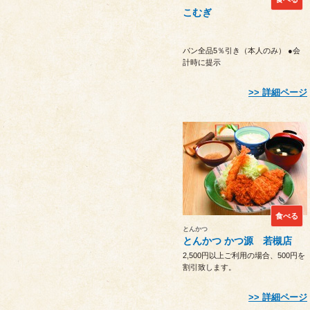
こむぎ
パン全品5％引き（本人のみ） ●会
計時に提示
詳細ページ
食べる
とんかつ
とんかつ かつ源 若槻店
2,500円以上ご利用の場合、500円を
割引致します。
詳細ページ