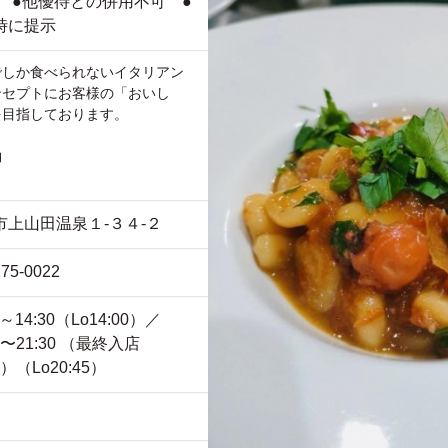
） ●他優待との併用不可 ●
時に提示
でしか食べられないイタリアン
ンセプトにお客様の「おいし
を目指しております。
約
市上山田温泉１-３４-２
275-0022
0～14:30（Lo14:00）／
00〜21:30 （最終入店
0）（Lo20:45）