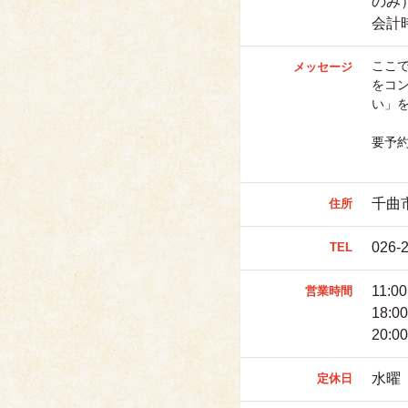
のみ
会計
ここ
メッセージ
をコ
い」
要予
千曲
住所
026-
TEL
11:0
営業時間
18:
20:0
水曜
定休日