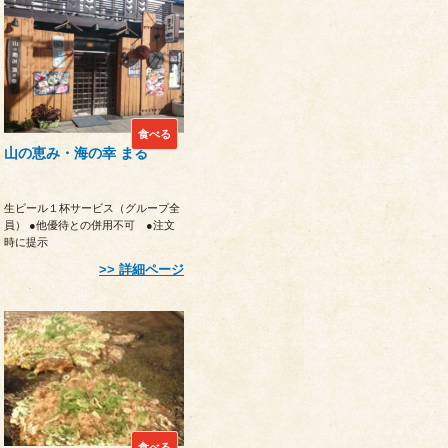
食べる
山の恵み・海の幸 まる
生ビール１杯サービス（グループ全
員） ●他優待との併用不可 ●注文
時に提示
詳細ページ
食べる