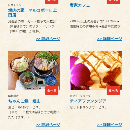
実家カフェ
レストラン
焼肉の家 マルコポーロ上
田店
お会計の際、カード提示で人数分
2,000円以上のお会計で10％OFF ●
（8名様まで）のソフトドリンク
他優待との併用不可 ●会計時に提示
（300円の物）が無料。
詳細ページ
詳細ページ
食べる
食べる
鍋料理店
カフェ・ショップ
ちゃんこ鍋 連山
ティアファンタジア
生ビール1杯サービス。
セットドリンクサービス。
（※カード1枚で3名様までご利用い
ただけます。）
詳細ページ
詳細ページ