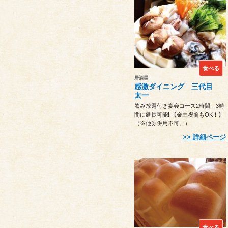
食べる
居酒屋
感激ダイニング 三代目
太一
飲み放題付き宴会コース2時間→3時
間に延長可能!!【金土祝前もOK！】
（※他券併用不可。）
詳細ページ
食べる