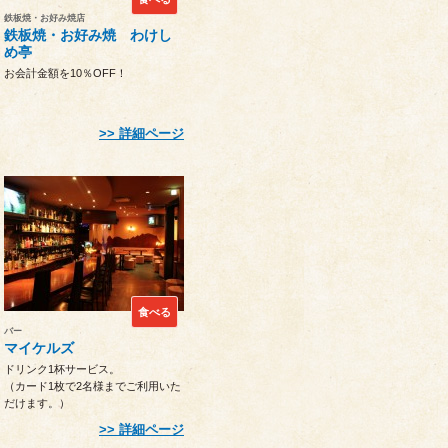
鉄板焼・お好み焼店
鉄板焼・お好み焼 わけし
め亭
お会計金額を10％OFF！
詳細ページ
食べる
バー
マイケルズ
ドリンク1杯サービス。
（カード1枚で2名様までご利用いた
だけます。）
詳細ページ