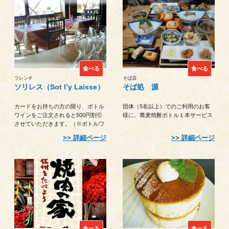
食べる
食べる
フレンチ
そば店
ソリレス（Sot l’y Laisse）
そば処 源
カードをお持ちの方の限り、ボトル
団体（5名以上）でのご利用のお客
ワインをご注文されると500円割引
様に、蕎麦焼酎ボトル１本サービス
させていただきます。（※ボトルワ
イン1本/1カードにつき）
詳細ページ
詳細ページ
食べる
食べる