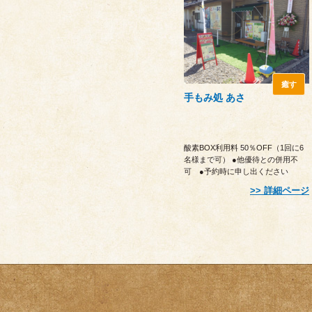
癒す
手もみ処 あさ
酸素BOX利用料 50％OFF（1回に6
名様まで可） ●他優待との併用不
可 ●予約時に申し出ください
詳細ページ