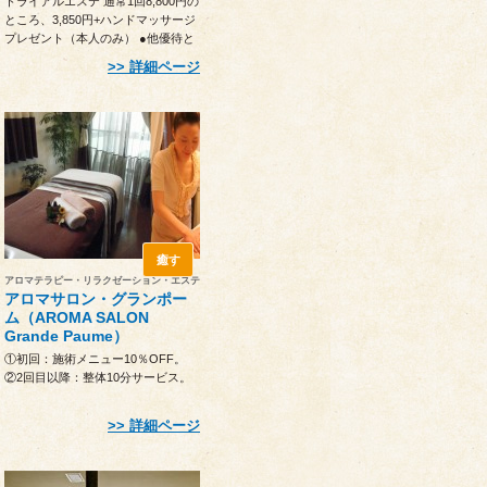
トライアルエステ 通常1回8,800円の
ところ、3,850円+ハンドマッサージ
プレゼント（本人のみ） ●他優待と
の併用不可●注文時に提示
詳細ページ
癒す
アロマテラピー・リラクゼーション・エステ
アロマサロン・グランポー
ム（AROMA SALON
Grande Paume）
①初回：施術メニュー10％OFF。
②2回目以降：整体10分サービス。
詳細ページ