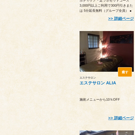
ボディケア・足ツボセットコース
3,000円以上ご利用で300円引きまた
は 5分延長無料（グループ全員） ●
他優待との併用不可 ●予約時に申
詳細ページ
し出ください
癒す
エステサロン
エステサロン ALIA
施術メニューから10％OFF
詳細ページ