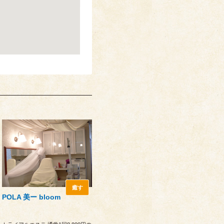
癒す
POLA 美ー bloom