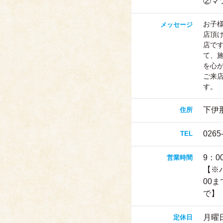
②マ
お子
メッセージ
店頂
店で
て、
を心
ご来
す。
下伊
住所
0265
TEL
9：0
営業時間
【※
00
で】
月曜
定休日