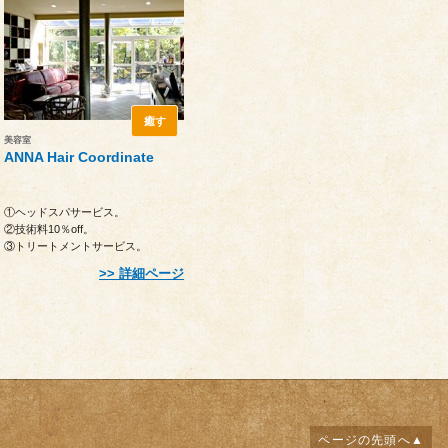
癒す
美容室
ANNA Hair Coordinate
①ヘッドスパサービス。
②技術料10％off。
③トリートメントサービス。
※以上より、いずれか一つ。
詳細ページ
ページの先頭へ