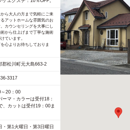
ツゲエクステ：10％OFF。
様から大人の方まで気軽にご来
けるアットホームな雰囲気のお
す。カウンセリングを大事にし
施術から仕上げまで丁寧な施術
がけています。
店を心よりお待ちしておりま
那郡松川町元大島663-2
-36-3317
0～20：00
パーマ・カラーは受付18：
まで、カットは受付19：00ま
日・第1火曜日・第3日曜日