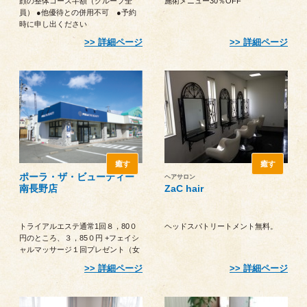
顔の整体コース半額（グループ全
施術メニュー30％OFF
員） ●他優待との併用不可 ●予約
時に申し出ください
詳細ページ
詳細ページ
癒す
癒す
ポーラ・ザ・ビューティー
ヘアサロン
南長野店
ZaC hair
トライアルエステ通常1回８，80０
ヘッドスパトリートメント無料。
円のところ、３，85０円 +フェイシ
ャルマッサージ１回プレゼント（女
性のみ） ●他優待との併用不可 ●
詳細ページ
詳細ページ
予約時に申し出ください