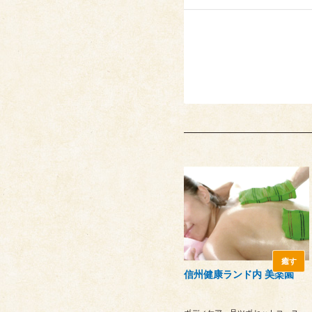
癒す
信州健康ランド内 美楽園