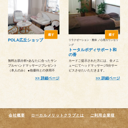
癒す
癒す
POLA広丘ショップ
リラクゼーション・整体 ／心理カウンセリ
ング
トータルボディサポート和
の香
無料お肌分析+あなたに合ったサン
カードご提示された方には、全メニ
プル+ハンドマッサージプレゼント
ューにてヘッドマッサージ5分サー
（本人のみ） ●他優待との併用不
ビスさせたいただきます。
可 ●注文時に提示
詳細ページ
詳細ページ
会社概要
ローカルメリットクラブとは
ご利用企業様