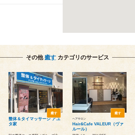
その他
癒す
カテゴリのサービス
癒す
癒す
整体＆タイマッサージ アユ
ヘアサロン
タ家
Hair&Cafe VALEUR（ヴァ
ルール）