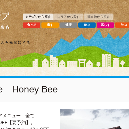
カテゴリから探す
エリアから探す
現在地から探す
食べる
癒す
健康
遊ぶ
暮らす
学ぶ
e Honey Bee
アメニュー：全て
％OFF【要予約】。